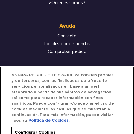
¿Quiénes somos?
Ayuda
Contacto
Localizador de tiendas
Comprobar pedido
Servicio al cliente
ASTARA RETAIL CHILE SPA utiliza cookies propias
y de terceros, con las finalidades de ofrecerle
Términos y Condiciones
servicios personalizados en base a un perfil
elaborado a partir de sus hábitos de navegación,
Política de privacidad
así como para recabar información con fines
Política de Cookies
analíticos. Puede configurar y/o aceptar el uso de
cookies mediante las casillas que se muestran a
continuación. Para más información, puede visitar
nuestra
Política de Cookies.
Siguenos
Configurar Cookies
Redes Sociales