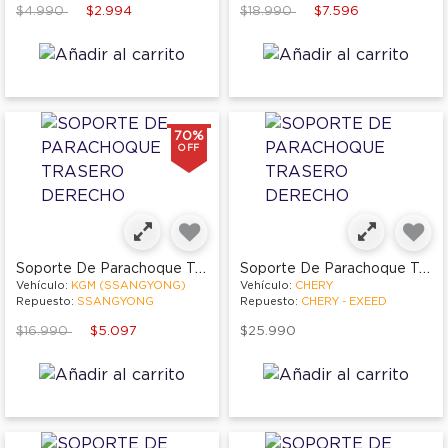
Price reduced from
to
Price reduced from
to
$4.990
$2.994
$18.990
$7.596
70%
OFF
Soporte De Parachoque Trasero Derecho
Soporte De Parachoque Trasero Derecho
Vehículo:
KGM (SSANGYONG)
Vehículo:
CHERY
Repuesto:
SSANGYONG
Repuesto:
CHERY - EXEED
Price reduced from
to
$16.990
$5.097
$25.990