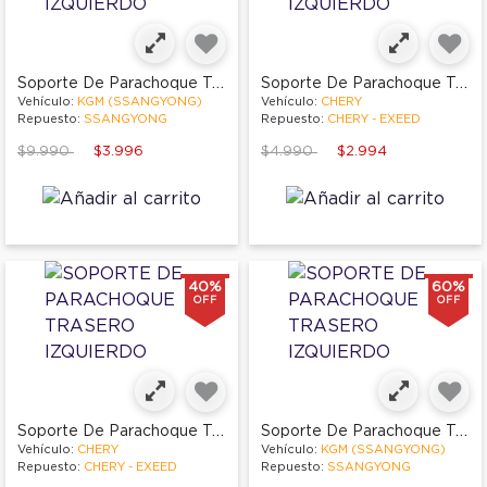
Soporte De Parachoque Trasero Izquierdo
Soporte De Parachoque Trasero Izquierdo
Vehículo:
KGM (SSANGYONG)
Vehículo:
CHERY
Repuesto:
SSANGYONG
Repuesto:
CHERY - EXEED
Price reduced from
to
Price reduced from
to
$9.990
$3.996
$4.990
$2.994
40%
60%
OFF
OFF
Soporte De Parachoque Trasero Izquierdo
Soporte De Parachoque Trasero Izquierdo
Vehículo:
CHERY
Vehículo:
KGM (SSANGYONG)
Repuesto:
CHERY - EXEED
Repuesto:
SSANGYONG