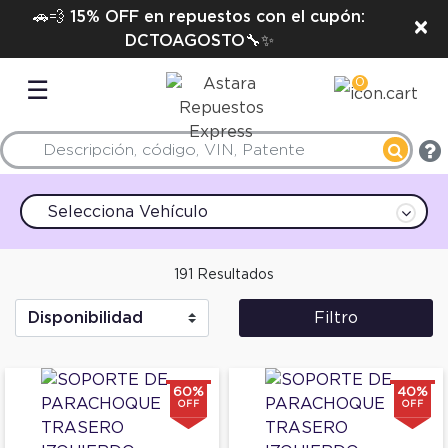
🚗💨 15% OFF en repuestos con el cupón:
×
DCTOAGOSTO🔧✨
0
☰
Selecciona Vehículo
191 Resultados
Filtro
60%
40%
OFF
OFF