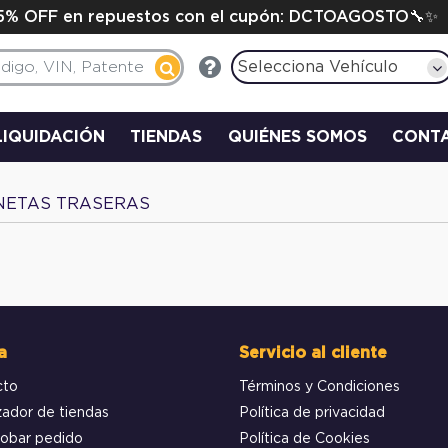
15% OFF en repuestos con el cupón: DCTOAGOSTO🔧✨
Selecciona Vehículo
LIQUIDACIÓN
TIENDAS
QUIÉNES SOMOS
CONT
NETAS TRASERAS
a
Servicio al cliente
cto
Términos y Condiciones
zador de tiendas
Política de privacidad
obar pedido
Política de Cookies