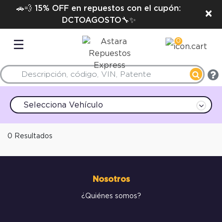
🚗💨 15% OFF en repuestos con el cupón:
×
DCTOAGOSTO🔧✨
0
☰
Selecciona Vehículo
0 Resultados
Nosotros
¿Quiénes somos?