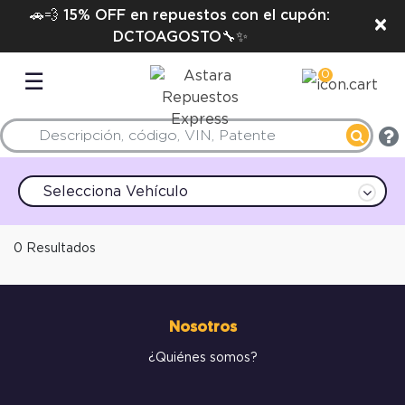
🚗💨 15% OFF en repuestos con el cupón:
×
DCTOAGOSTO🔧✨
0
☰
Selecciona Vehículo
0 Resultados
Nosotros
¿Quiénes somos?