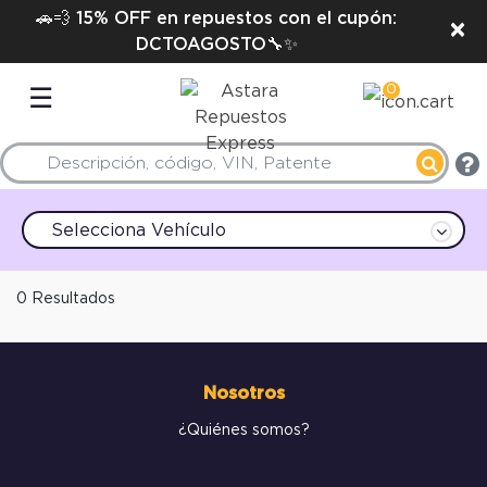
🚗💨 15% OFF en repuestos con el cupón:
×
DCTOAGOSTO🔧✨
0
☰
Selecciona Vehículo
0 Resultados
Nosotros
¿Quiénes somos?