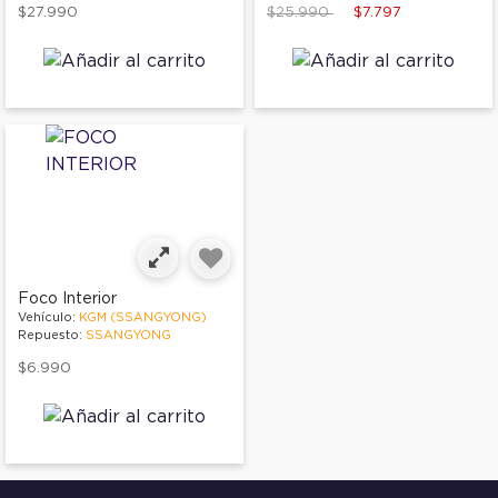
Price reduced from
to
$27.990
$25.990
$7.797
Foco Interior
Vehículo:
KGM (SSANGYONG)
Repuesto:
SSANGYONG
$6.990