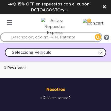
🚗💨 15% OFF en repuestos con el cupón:
×
DCTOAGOSTO🔧✨
0
☰
Selecciona Vehículo
0 Resultados
Nosotros
¿Quiénes somos?