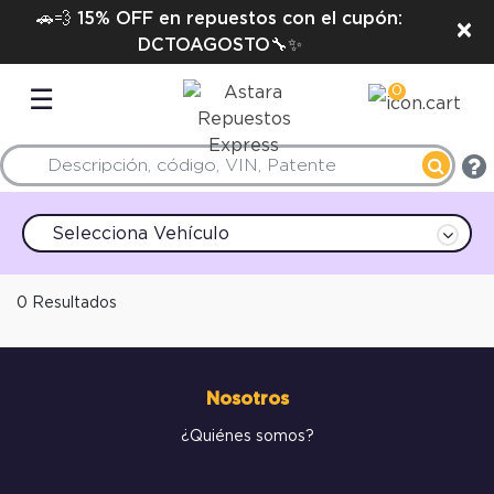
🚗💨 15% OFF en repuestos con el cupón:
×
DCTOAGOSTO🔧✨
0
☰
Selecciona Vehículo
0 Resultados
Nosotros
¿Quiénes somos?