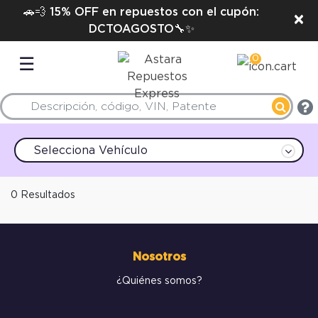
🚗💨 15% OFF en repuestos con el cupón:
×
DCTOAGOSTO🔧✨
0
☰
Selecciona Vehículo
0 Resultados
Nosotros
¿Quiénes somos?