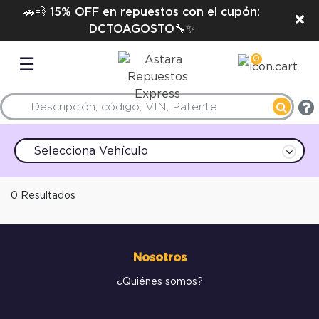
🚗💨 15% OFF en repuestos con el cupón:
×
DCTOAGOSTO🔧✨
0
☰
Selecciona Vehículo
0 Resultados
Nosotros
¿Quiénes somos?