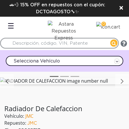
🚗💨 15% OFF en repuestos con el cupón:
×
DCTOAGOSTO🔧✨
0
☰
Selecciona Vehículo
Anterior
Radiador De Calefaccion
Vehículo:
JMC
Repuesto:
JMC