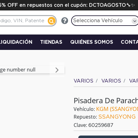
15% OFF en repuestos con el cupón: DCTOAGOSTO🔧✨
Selecciona Vehículo
LIQUIDACIÓN
TIENDAS
QUIÉNES SOMOS
CONT
Siguiente
VARIOS
VARIOS
VA
Pisadera De Parac
KGM (SSANGYO
Vehículo:
Repuesto:
SSANGYONG
Clave:
60259687