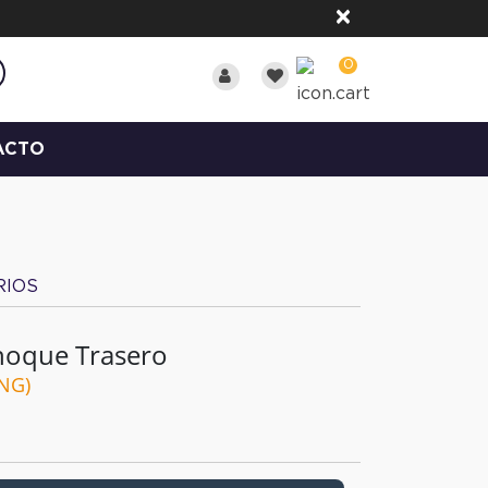
×
0
ACTO
RIOS
hoque Trasero
NG)