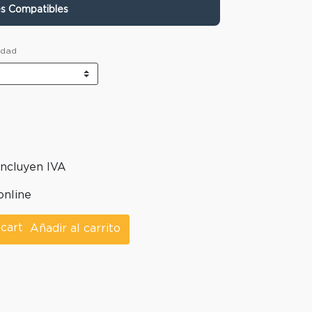
es Compatibles
idad
incluyen IVA
online
Añadir al carrito