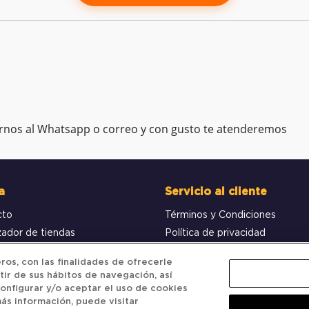
rnos al Whatsapp o correo y con gusto te atenderemos
a
Servicio al cliente
cto
Términos y Condiciones
zador de tiendas
Política de privacidad
obar pedido
Política de Cookies
os, con las finalidades de ofrecerle
tir de sus hábitos de navegación, así
onfigurar y/o aceptar el uso de cookies
ás información, puede visitar