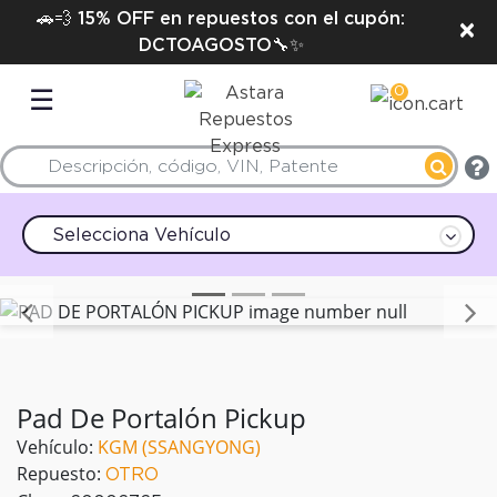
🚗💨 15% OFF en repuestos con el cupón:
×
DCTOAGOSTO🔧✨
0
☰
Selecciona Vehículo
Anterior
Pad De Portalón Pickup
Vehículo:
KGM (SSANGYONG)
Repuesto:
OTRO