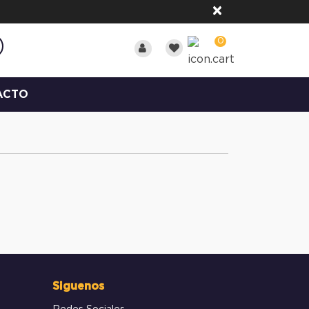
×
0
ACTO
Siguenos