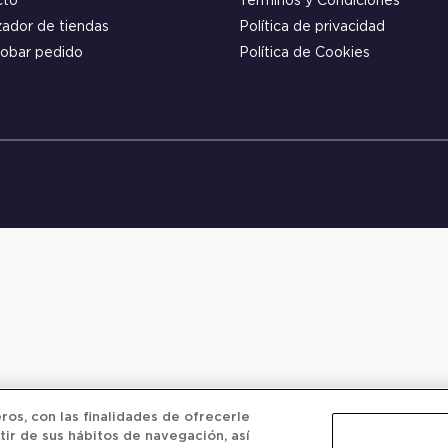
cto
Términos y Condiciones
zador de tiendas
Política de privacidad
obar pedido
Política de Cookies
os, con las finalidades de ofrecerle
tir de sus hábitos de navegación, así