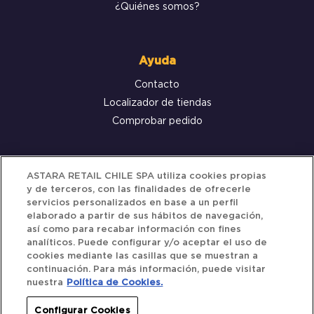
¿Quiénes somos?
Ayuda
Contacto
Localizador de tiendas
Comprobar pedido
Servicio al cliente
ASTARA RETAIL CHILE SPA utiliza cookies propias
y de terceros, con las finalidades de ofrecerle
Términos y Condiciones
servicios personalizados en base a un perfil
elaborado a partir de sus hábitos de navegación,
Política de privacidad
así como para recabar información con fines
Política de Cookies
analíticos. Puede configurar y/o aceptar el uso de
cookies mediante las casillas que se muestran a
continuación. Para más información, puede visitar
nuestra
Política de Cookies.
Siguenos
Configurar Cookies
Redes Sociales