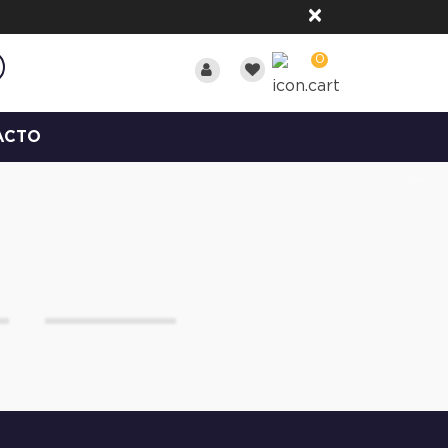
×
0
ACTO