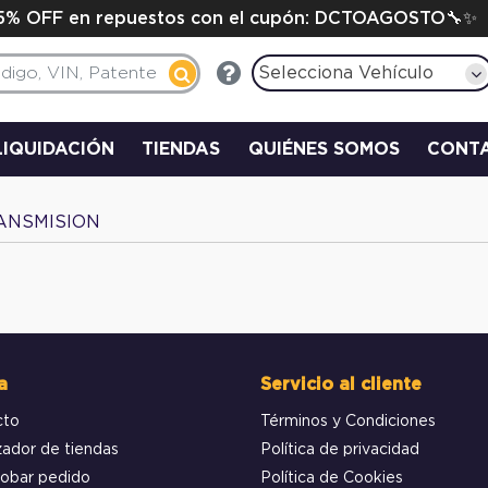
15% OFF en repuestos con el cupón: DCTOAGOSTO🔧✨
Selecciona Vehículo
LIQUIDACIÓN
TIENDAS
QUIÉNES SOMOS
CONT
ANSMISION
a
Servicio al cliente
cto
Términos y Condiciones
zador de tiendas
Política de privacidad
obar pedido
Política de Cookies