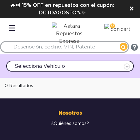
🚗💨 15% OFF en repuestos con el cupón:
×
DCTOAGOSTO🔧✨
0
☰
Selecciona Vehículo
0 Resultados
Nosotros
¿Quiénes somos?