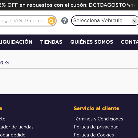
15% OFF en repuestos con el cupón: DCTOAGOSTO🔧✨
Selecciona Vehículo
LIQUIDACIÓN
TIENDAS
QUIÉNES SOMOS
CONT
ROS
a
Servicio al cliente
cto
Términos y Condiciones
zador de tiendas
Política de privacidad
obar pedido
Política de Cookies