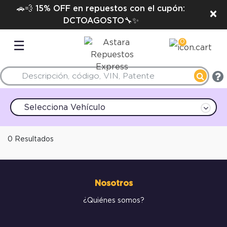
🚗💨 15% OFF en repuestos con el cupón:
×
DCTOAGOSTO🔧✨
0
☰
Selecciona Vehículo
0 Resultados
Nosotros
¿Quiénes somos?