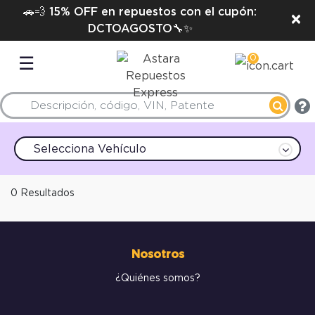
🚗💨 15% OFF en repuestos con el cupón:
×
DCTOAGOSTO🔧✨
0
☰
Selecciona Vehículo
0 Resultados
Nosotros
¿Quiénes somos?