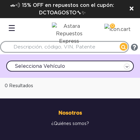
🚗💨 15% OFF en repuestos con el cupón:
×
DCTOAGOSTO🔧✨
0
☰
Selecciona Vehículo
0 Resultados
Nosotros
¿Quiénes somos?