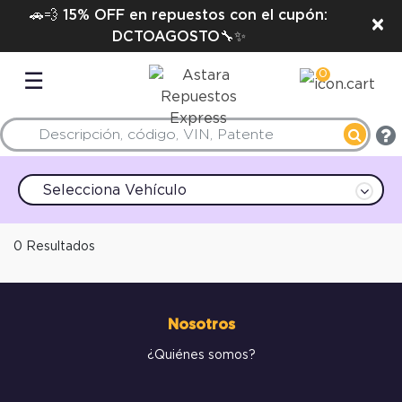
🚗💨 15% OFF en repuestos con el cupón:
×
DCTOAGOSTO🔧✨
0
☰
Selecciona Vehículo
0 Resultados
Nosotros
¿Quiénes somos?