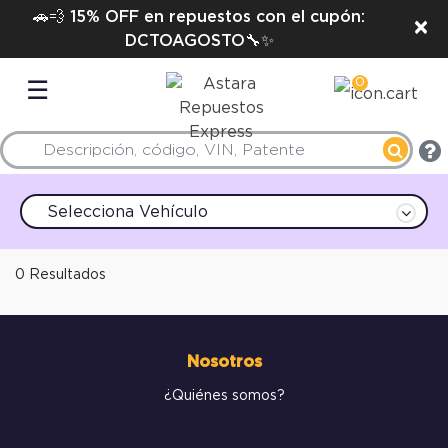
🚗💨 15% OFF en repuestos con el cupón:
×
DCTOAGOSTO🔧✨
0
☰
Selecciona Vehículo
0 Resultados
Nosotros
¿Quiénes somos?