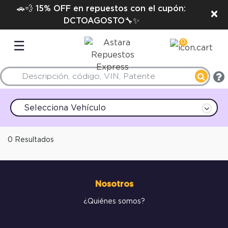
🚗💨 15% OFF en repuestos con el cupón:
×
DCTOAGOSTO🔧✨
0
☰
Selecciona Vehículo
0 Resultados
Nosotros
¿Quiénes somos?