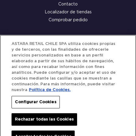
Contacto
Localizador de tiendas
Comprobar pedido
Servicio al cliente
ASTARA RETAIL CHILE SPA utiliza cookies propias
y de terceros, con las finalidades de ofrecerle
Términos y Condiciones
servicios personalizados en base a un perfil
elaborado a partir de sus hábitos de navegación,
Política de privacidad
así como para recabar información con fines
Política de Cookies
analíticos. Puede configurar y/o aceptar el uso de
cookies mediante las casillas que se muestran a
continuación. Para más información, puede visitar
nuestra
Política de Cookies.
Siguenos
Configurar Cookies
Redes Sociales
Rechazar todas las Cookies
Iberocar © 2025. All Rights Reserved.