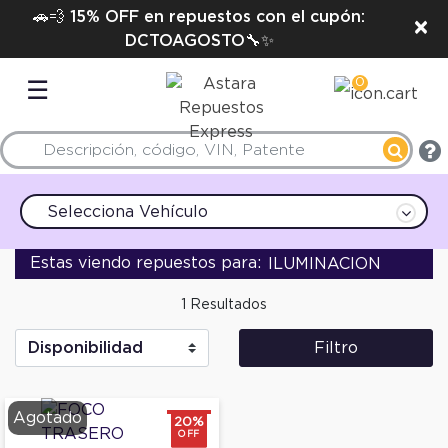
🚗💨 15% OFF en repuestos con el cupón:
×
DCTOAGOSTO🔧✨
0
☰
Selecciona Vehículo
Estas viendo repuestos para:
ILUMINACION
Quitar filtro Actualm
1 Resultados
Filtro
Agotado
20%
OFF