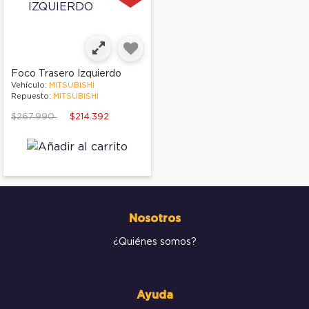
Foco Trasero Izquierdo
Vehículo:
MITSUBISHI
Repuesto:
MITSUBISHI
Price reduced from
to
$267.990
$214.392
Nosotros
¿Quiénes somos?
Ayuda