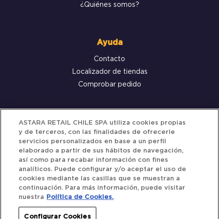
¿Quiénes somos?
Ayuda
Contacto
Localizador de tiendas
Comprobar pedido
Servicio al cliente
ASTARA RETAIL CHILE SPA utiliza cookies propias
y de terceros, con las finalidades de ofrecerle
Términos y Condiciones
servicios personalizados en base a un perfil
elaborado a partir de sus hábitos de navegación,
Política de privacidad
así como para recabar información con fines
Política de Cookies
analíticos. Puede configurar y/o aceptar el uso de
cookies mediante las casillas que se muestran a
continuación. Para más información, puede visitar
nuestra
Política de Cookies.
Siguenos
Configurar Cookies
Redes Sociales