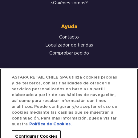
¿Quiénes somos?
Ayuda
Contacto
Localizador de tiendas
Comprobar pedido
Servicio al cliente
ASTARA RETAIL CHILE SPA utiliza cookies propias
y de terceros, con las finalidades de ofrecerle
Términos y Condiciones
servicios personalizados en base a un perfil
elaborado a partir de sus hábitos de navegación,
Política de privacidad
así como para recabar información con fines
Política de Cookies
analíticos. Puede configurar y/o aceptar el uso de
cookies mediante las casillas que se muestran a
continuación. Para más información, puede visitar
nuestra
Política de Cookies.
Siguenos
Configurar Cookies
Redes Sociales