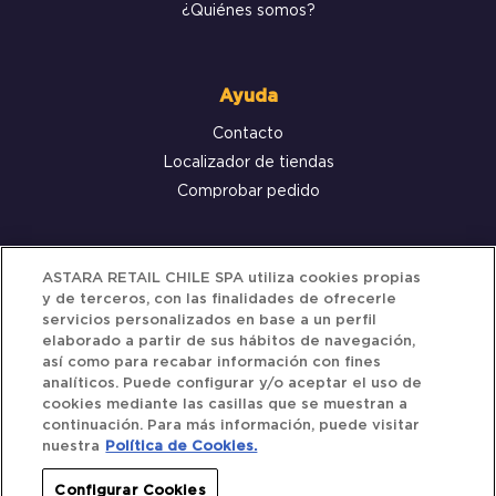
¿Quiénes somos?
Ayuda
Contacto
Localizador de tiendas
Comprobar pedido
Servicio al cliente
ASTARA RETAIL CHILE SPA utiliza cookies propias
y de terceros, con las finalidades de ofrecerle
Términos y Condiciones
servicios personalizados en base a un perfil
elaborado a partir de sus hábitos de navegación,
Política de privacidad
así como para recabar información con fines
Política de Cookies
analíticos. Puede configurar y/o aceptar el uso de
cookies mediante las casillas que se muestran a
continuación. Para más información, puede visitar
nuestra
Política de Cookies.
Siguenos
Configurar Cookies
Redes Sociales