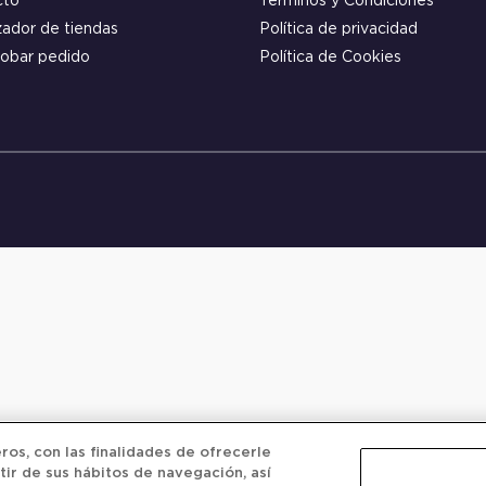
cto
Términos y Condiciones
zador de tiendas
Política de privacidad
obar pedido
Política de Cookies
os, con las finalidades de ofrecerle
tir de sus hábitos de navegación, así