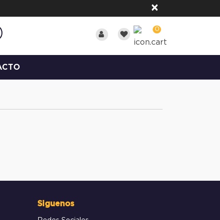
×
0
ACTO
Siguenos