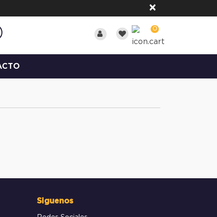
×
0
ACTO
Siguenos