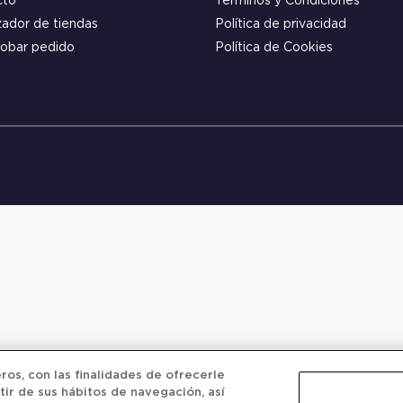
cto
Términos y Condiciones
zador de tiendas
Política de privacidad
obar pedido
Política de Cookies
os, con las finalidades de ofrecerle
tir de sus hábitos de navegación, así