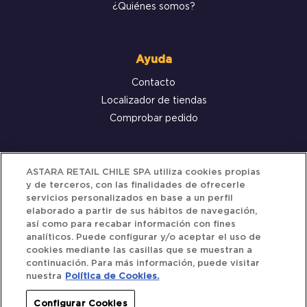
¿Quiénes somos?
Ayuda
Contacto
Localizador de tiendas
Comprobar pedido
Servicio al cliente
ASTARA RETAIL CHILE SPA utiliza cookies propias
y de terceros, con las finalidades de ofrecerle
Términos y Condiciones
servicios personalizados en base a un perfil
elaborado a partir de sus hábitos de navegación,
Política de privacidad
así como para recabar información con fines
Política de Cookies
analíticos. Puede configurar y/o aceptar el uso de
cookies mediante las casillas que se muestran a
continuación. Para más información, puede visitar
nuestra
Política de Cookies.
Siguenos
Configurar Cookies
Redes Sociales