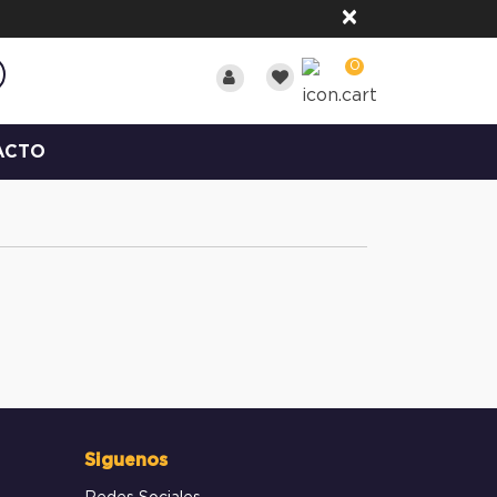
×
0
ACTO
Siguenos