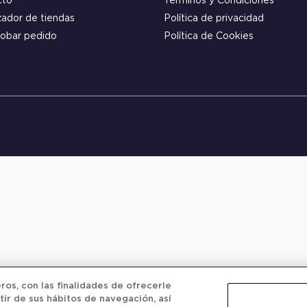
cto
Términos y Condiciones
zador de tiendas
Política de privacidad
obar pedido
Política de Cookies
os, con las finalidades de ofrecerle
tir de sus hábitos de navegación, así