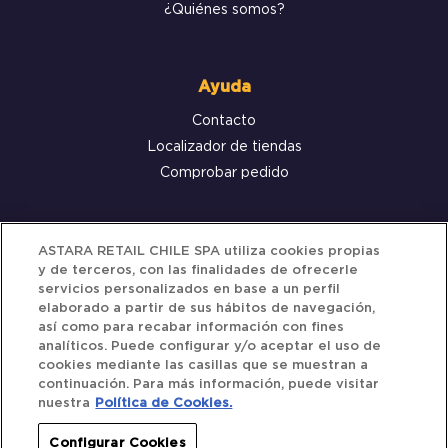
¿Quiénes somos?
Ayuda
Contacto
Localizador de tiendas
Comprobar pedido
Servicio al cliente
ASTARA RETAIL CHILE SPA utiliza cookies propias
y de terceros, con las finalidades de ofrecerle
Términos y Condiciones
servicios personalizados en base a un perfil
elaborado a partir de sus hábitos de navegación,
Política de privacidad
así como para recabar información con fines
Política de Cookies
analíticos. Puede configurar y/o aceptar el uso de
cookies mediante las casillas que se muestran a
continuación. Para más información, puede visitar
nuestra
Política de Cookies.
Siguenos
Configurar Cookies
Redes Sociales