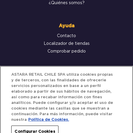
¿Quiénes somos?
Ayuda
Contacto
Localizador de tiendas
Comprobar pedido
Servicio al cliente
ASTARA RETAIL CHILE SPA utiliza cookies propias
y de terceros, con las finalidades de ofrecerle
Términos y Condiciones
servicios personalizados en base a un perfil
elaborado a partir de sus hábitos de navegación,
Política de privacidad
así como para recabar información con fines
Política de Cookies
analíticos. Puede configurar y/o aceptar el uso de
cookies mediante las casillas que se muestran a
continuación. Para más información, puede visitar
nuestra
Política de Cookies.
Siguenos
Configurar Cookies
Redes Sociales