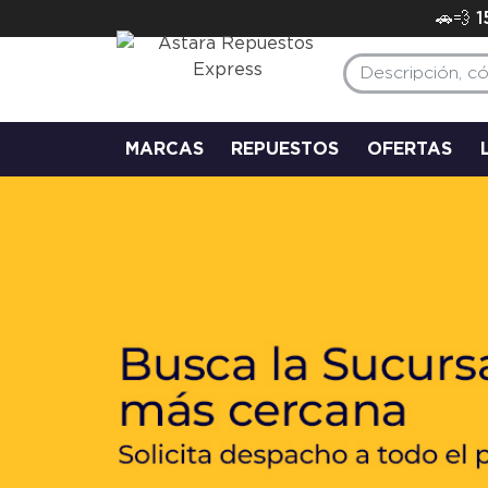
🚗💨 
MARCAS
REPUESTOS
OFERTAS