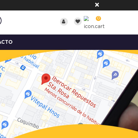
×
0
ACTO