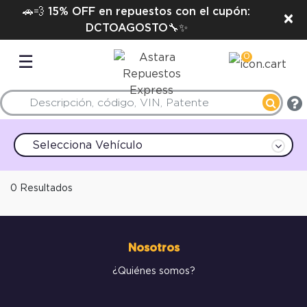
🚗💨 15% OFF en repuestos con el cupón:
×
DCTOAGOSTO🔧✨
0
☰
Selecciona Vehículo
0 Resultados
Nosotros
¿Quiénes somos?