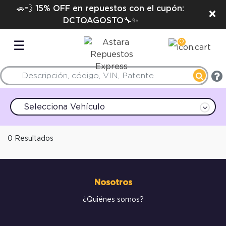
🚗💨 15% OFF en repuestos con el cupón:
×
DCTOAGOSTO🔧✨
0
☰
Selecciona Vehículo
0 Resultados
Nosotros
¿Quiénes somos?