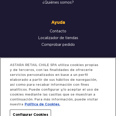
¿Quiénes somos?
Ayuda
Contacto
Localizador de tiendas
Comprobar pedido
Servicio al cliente
ASTARA RETAIL CHILE SPA utiliza cookies propias
y de terceros, con las finalidades de ofrecerle
Términos y Condiciones
servicios personalizados en base a un perfil
elaborado a partir de sus hábitos de navegación,
Política de privacidad
así como para recabar información con fines
Política de Cookies
analíticos. Puede configurar y/o aceptar el uso de
cookies mediante las casillas que se muestran a
continuación. Para más información, puede visitar
nuestra
Política de Cookies.
Siguenos
Configurar Cookies
Redes Sociales