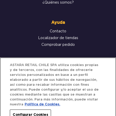
¿Quiénes somos?
Ayuda
Contacto
Localizador de tiendas
Comprobar pedido
Servicio al cliente
ASTARA RETAIL CHILE SPA utiliza cookies propias
y de terceros, con las finalidades de ofrecerle
Términos y Condiciones
servicios personalizados en base a un perfil
elaborado a partir de sus hábitos de navegación,
Política de privacidad
así como para recabar información con fines
Política de Cookies
analíticos. Puede configurar y/o aceptar el uso de
cookies mediante las casillas que se muestran a
continuación. Para más información, puede visitar
nuestra
Política de Cookies.
Siguenos
Configurar Cookies
Redes Sociales